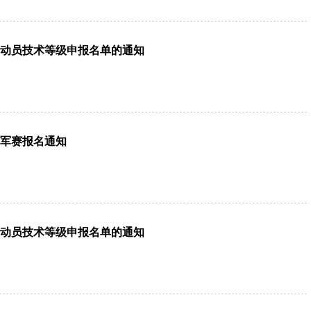
运动员技术等级申报名单的通知
冠军赛报名通知
运动员技术等级申报名单的通知