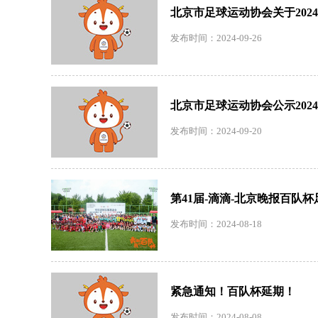
北京市足球运动协会关于202
发布时间：2024-09-26
北京市足球运动协会公示202
发布时间：2024-09-20
第41届-滴滴-北京晚报百队
发布时间：2024-08-18
紧急通知！百队杯延期！
发布时间：2024-08-08