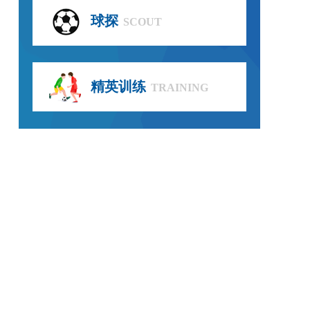
球探
SCOUT
精英训练
TRAINING