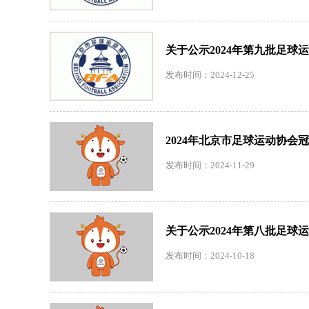
关于公示2024年第九批足球
发布时间：2024-12-25
2024年北京市足球运动协会
发布时间：2024-11-29
关于公示2024年第八批足球
发布时间：2024-10-18