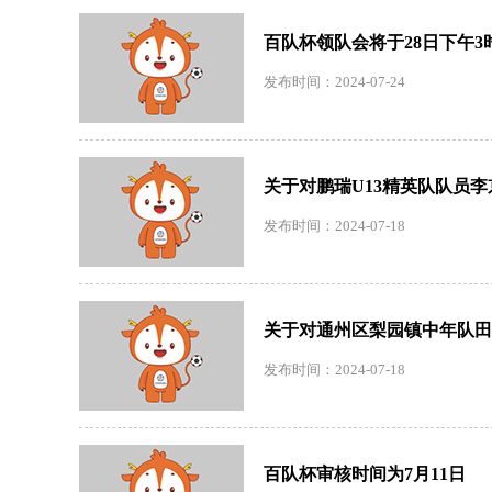
百队杯领队会将于28日下午3
发布时间：2024-07-24
关于对鹏瑞U13精英队队员
发布时间：2024-07-18
关于对通州区梨园镇中年队田
发布时间：2024-07-18
百队杯审核时间为7月11日