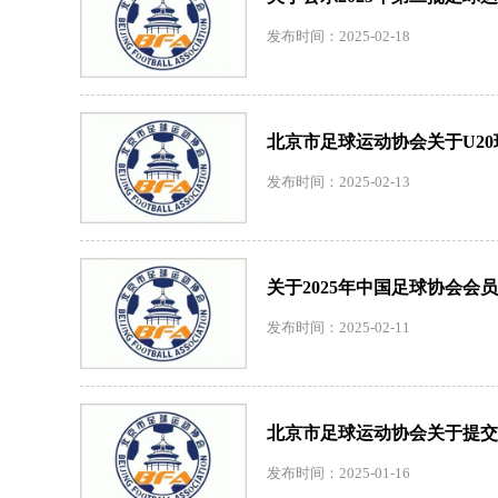
发布时间：2025-02-18
北京市足球运动协会关于U2
发布时间：2025-02-13
关于2025年中国足球协会会
发布时间：2025-02-11
北京市足球运动协会关于提交
发布时间：2025-01-16