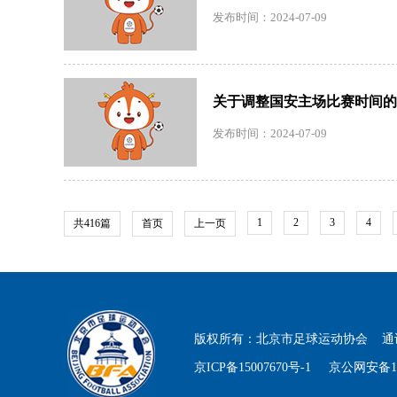
发布时间：2024-07-09
关于调整国安主场比赛时间的
发布时间：2024-07-09
1
2
3
4
共416篇
首页
上一页
版权所有：北京市足球运动协会 通讯
京ICP备15007670号-1
京公网安备1101