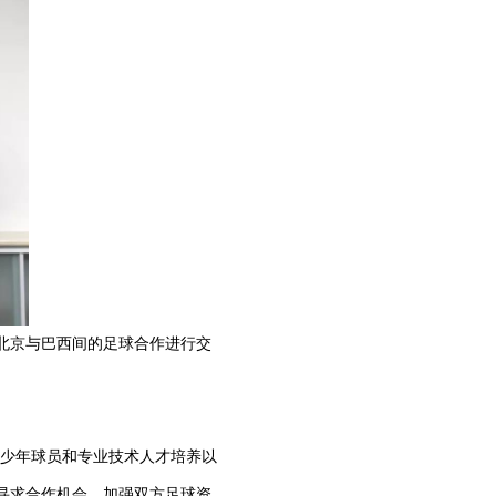
进北京与巴西间的足球合作进行交
少年球员和专业技术人才培养以
极寻求合作机会、加强双方足球资