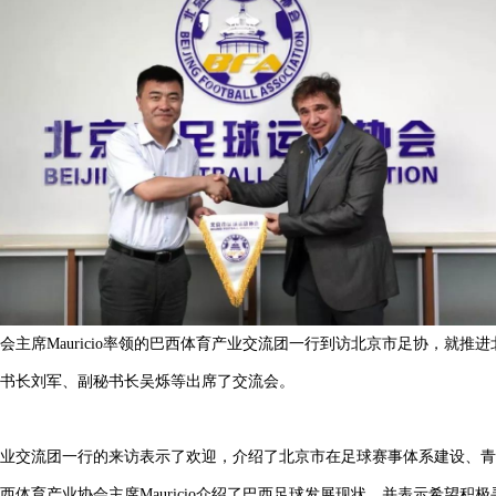
会主席Mauricio率领的巴西体育产业交流团一行到访北京市足协，就推
书长刘军、副秘书长吴烁等出席了交流会。
业交流团一行的来访表示了欢迎，介绍了北京市在足球赛事体系建设、青
体育产业协会主席Mauricio介绍了巴西足球发展现状，并表示希望积